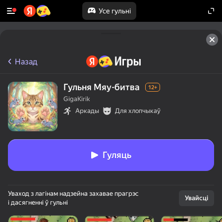
Усе гульні
Назад
Гульня Мяу-битва
12+
GigaKirik
Аркады
Для хлопчыкаў
Гуляць
Уваход з лагінам надзейна захавае прагрэс
Увайсці
і дасягненні ў гульні