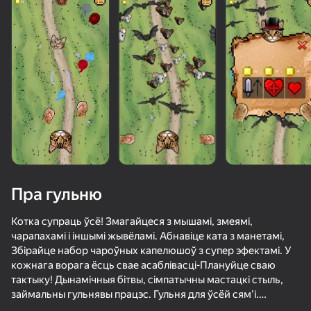
Загрузка
Пра гульню
Котка супраць ўсё! Змагайцеся з мышамі, змеямі,
чарапахамі і іншымі жывёламі. Абнавіце ката з манетамі,
Збірайце набор чароўных капелюшоў з супер эфектамі. У
кожнага ворага ёсць свае асаблівасці-Плануйце сваю
тактыку! Дынамічныя бітвы, сімпатычны мастацкі стыль,
займальны гульнявы працэс. Гульня для ўсёй сям'і.