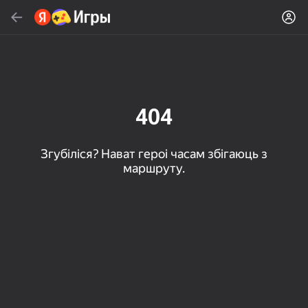
Знайсці
Знайсці гульню або жанр
Яндекс Игры
Рэкамендуем
404
Згубіліся? Нават героі часам збігаюць з
маршруту.
16+
85
79
83
Пасьянс «Паук» (1, 2,
Слова из слова
Скайдом - Три в Ряд!
4 масти)
Топавая