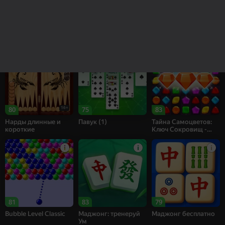
83
82
68
Рецепт Счастья
Собери цветы:
Bubble Shooter
Релакс Три в ряд
Challenge
16+
80
75
83
Нарды длинные и
Павук (1)
Тайна Самоцветов:
короткие
Ключ Сокровищ -
Три в ряд
81
83
79
Bubble Level Classic
Маджонг: тренеруй
Маджонг бесплатно
Ум