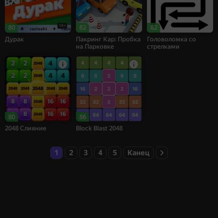
16+
80
82
82
Дурак
Пакринг Кар: Пробка
Головоломка со
на Парковке
стрелками
80
86
2048 Слияние
Block Blast 2048
1
2
3
4
5
Канец