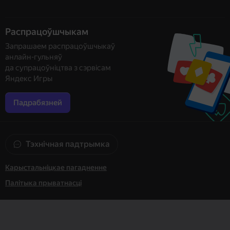
Распрацоўшчыкам
Запрашаем распрацоўшчыкаў
анлайн-гульняў
да супрацоўніцтва з сэрвісам
Яндекс Игры
Падрабязней
Тэхнічная падтрымка
Карыстальніцкае пагадненне
Палітыка прыватнасці