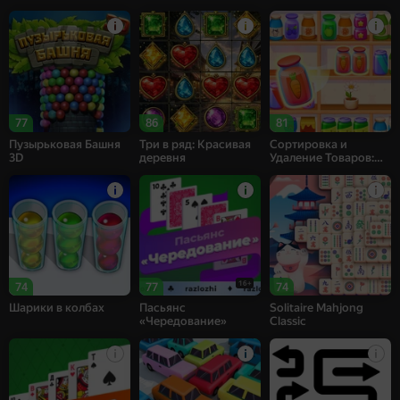
77
86
81
Пузырьковая Башня
Три в ряд: Красивая
Сортировка и
3D
деревня
Удаление Товаров:
Матч 3
16+
74
77
74
Шарики в колбах
Пасьянс
Solitaire Mahjong
«Чередование»
Classic