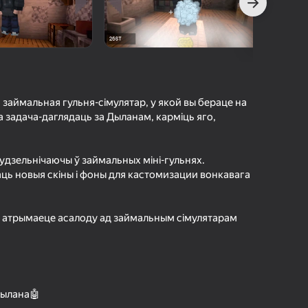
а гульцоў
агінам надзейна
Увайсці
грэс і дасягненні
Гуляць
займальная гульня-сімулятар, у якой вы бераце на
 задача-даглядаць за Дыланам, карміць яго,
удзельнічаючы ў займальных міні-гульнях.
ольш падрабязна аб гульні
ь новыя скіны і фоны для кастомизации вонкавага
і атрымаеце асалоду ад займальным сімулятарам
Дылана🤖