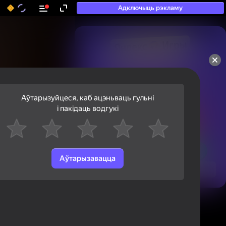
Адключыць рэкламу
50+ тап-гульняў, у якія

гуляюць нават тыя, хто

«не гуляе»
Аўтарызуйцеся, каб ацэньваць гульні
і пакідаць водгукі
Аўтарызавацца
Паглядзець