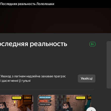
 Последняя реальность Лололошки
оследняя реальность
0+
Скасаваць
Уваход з лагінам надзейна захавае прагрэс
Увайсці
і дасягненні ў гульні
Мой Дилан -
0+
Последняя
реальность
Лололошки
Airus Games
Казуальныя