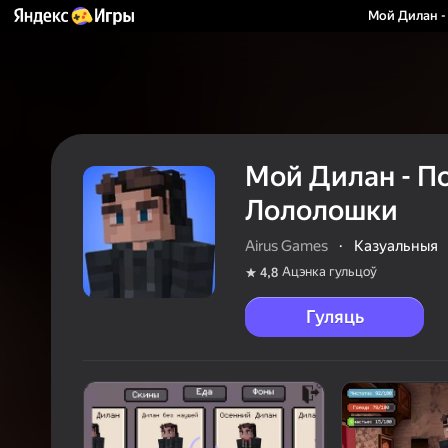
Мой Дилан -
Мой Дилан - П
Лололошки
Airus Games
·
Казуальныя
Ацэнка гульцоў
4,8
Гуляць