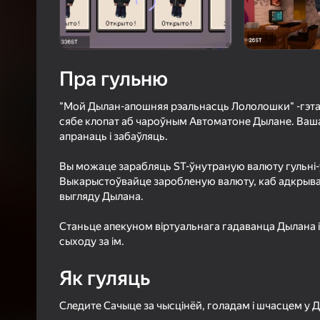
4,8
Ацэнк
Уваход з л
захавае пра
ў гульні
Пра гульню
"Мой Дылан-апошняя рэальнасць Лололошки" -гэта 
сябе клопат аб чароўным Автоматоне Дылане. Ваша
апранаць і забаўляць.
Вы можаце зарабляць ST-ўнутраную валюту гульні-
Б
Выкарыстоўвайце заробленую валюту, каб адкрывац
выгляду Дылана.
Станьце апекуном віртуальнага гадаванца Дылана 
сыходу за ім.
Як гуляць
Следите Сачыце за чысцінёй, голадам і шчасцем у 