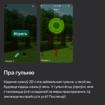
Пра гульню
Кіданне нажоў 2D-гэта займальная гульня, у якой вы
будзеце кідаць нажы ў пень. У гульні ёсць ўзроўні, якія
становяцца ўсё складаней па меры праходжання. Ці
36
66
зможаце вы прайсці іх усё? Поспехаў!
Ускользни от Лазера
Apple Worm
Стреляй по бутылкам
Мастер Кле