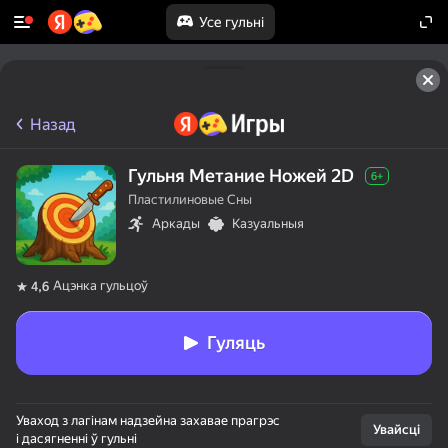
Усе гульні
Назад
Гульня Метание Ножей 2D
6+
Пластилиновые Сны
Аркады
Казуальныя
Ацэнка гульцоў
4,6
Гуляць
Уваход з лагінам надзейна захавае прагрэс
Увайсці
і дасягненні ў гульні