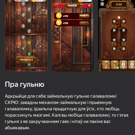
Пра гульню
Адкрыйце для сябе займальную гульню галаваломкі
СКРЮ: завадны механізм-займальную і прыемную
галаваломку, ідэальна прыдатную для ўсіх, хто любіць
пораскинуть мазгамі. Калі вы любіце галаваломкі, то гэтая
гульня з яе закручваннем гаек і нітаў не пакіне вас
56
38
53
57
абыякавым.
Неоновый Попрыгунчик
Эволюция Brainrot: Кликер
Шары Кликер
Плинко Кли