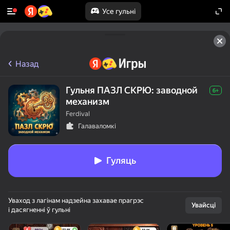
Усе гульні
Назад
Гульня ПАЗЛ СКРЮ: заводной
6+
механизм
Ferdival
Галаваломкі
Гуляць
Уваход з лагінам надзейна захавае прагрэс
Увайсці
і дасягненні ў гульні