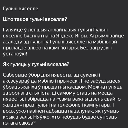
Гульні вяселле
Што такое гульні вяселле?
Гуляйце ў лепшыя анлайнавыя гульні Гульні
вяселле бясплатна на Яндекс Игры. Атрымлівайце
асалоду ад гульні ў Гульні вяселле на мабільнай
прыладзе альбо на камп'ютары. Без загрузкі і
ўстаноўкі!
Як гуляць у гульні вяселле?
Саберыце ўбор для нявесты, ад сукенкі і
аксэсуараў да мэблю і прычоскі. І не забудзьцеся
ўбраць жаніха ў прыдатны касцюм. Можна гуляць
за зорнага стыліста, ці самому стаць на месца
нявесты, і збірацца на «самы важны дзень свайго
жыцця» праз гульні на тэлефоне і кампутары. І
вось, ужо павінен адбыцца пацалунак, як гучыць
крык з залы. Няўжо, хто-небудзь будзе супраць
гэтага саюза?