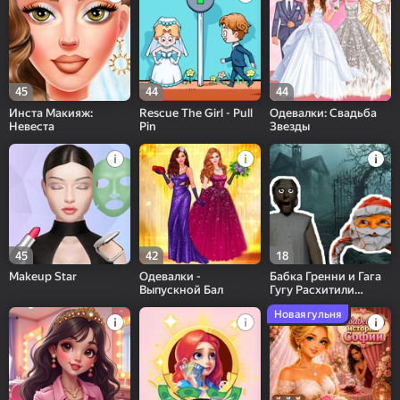
45
44
44
Инста Макияж:
Rescue The Girl - Pull
Одевалки: Свадьба
Невеста
Pin
Звезды
45
42
18
Makeup Star
Одевалки -
Бабка Гренни и Гага
Выпускной Бал
Гугу Расхитили
Урожая Котят
Новая гульня