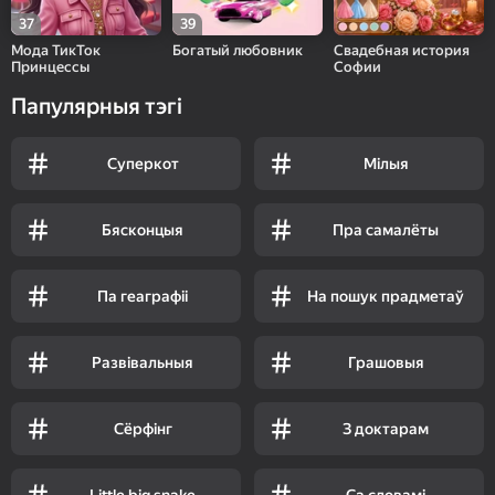
37
39
Мода ТикТок
Богатый любовник
Свадебная история
Принцессы
Софии
Папулярныя тэгі
Суперкот
Мілыя
Бясконцыя
Пра самалёты
Па геаграфіі
На пошук прадметаў
Развівальныя
Грашовыя
Сёрфінг
З доктарам
Little big snake
Са словамі