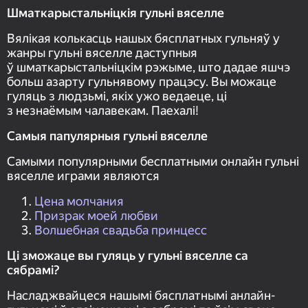
Шматкарыстальніцкiя гульні вяселле
Вялікая колькасць нашых бясплатных гульняў у
жанры гульні вяселле даступныя
ў шматкарыстальніцкім рэжыме, што дадае яшчэ
больш азарту гульнявому працэсу. Вы можаце
гуляць з людзьмі, якіх ужо ведаеце, ці
з незнаёмым чалавекам. Паехалі!
Самыя папулярныя гульні вяселле
Самыми популярными бесплатными онлайн гульні
вяселле играми являются
Цена молчания
Призрак моей любви
Волшебная свадьба принцесс
Ці зможаце вы гуляць у гульні вяселле са
сябрамі?
Насладжвайцеся нашымі бясплатнымі анлайн-