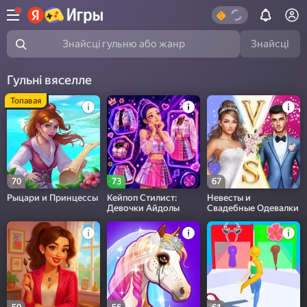
Знайсці
Знайсці гульню або жанр
Гульні вяселле
Топавая
70
73
67
Рыцари и Принцессы
Кейпоп Стилист:
Невесты и
Девочки Айдолы
Свадебные Одевалки