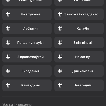
На злучэнне
З высокай складанасцю
Лабірынт
Хэлаўін
Панда-кунгфуіст
З пінгвінамі
З прапампоўкай
На логіку
Складаныя
Для кампаніі
Камандныя
Навагоднія
Усе тэгі
вяселле