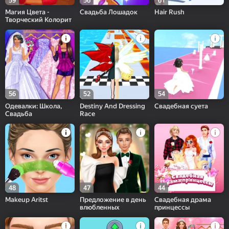
59
56
61
Магия Цвета -
Свадьба Лошадок
Hair Rush
Творческий Колорит
56
52
54
Одевалки: Школа,
Destiny And Dressing
Свадебная суета
Свадьба
Race
48
47
44
Makeup Aritst
Предложение в день
Свадебная драма
влюбленных
принцессы