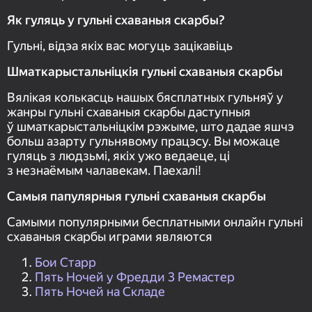
Як гуляць у гульні схаваныя скарбы?
Гульні, відэа якіх вас могуць зацікавіць
Шматкарыстальніцкiя гульні схаваныя скарбы
Вялікая колькасць нашых бясплатных гульняў у
жанры гульні схаваныя скарбы даступныя
ў шматкарыстальніцкім рэжыме, што дадае яшчэ
больш азарту гульнявому працэсу. Вы можаце
гуляць з людзьмі, якіх ужо ведаеце, ці
з незнаёмым чалавекам. Паехалі!
Самыя папулярныя гульні схаваныя скарбы
Самыми популярными бесплатными онлайн гульні
схаваныя скарбы играми являются
Бои Старр
Пять Ночей у Фредди 3 Ремастер
Пять Ночей на Складе