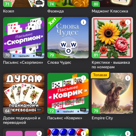
18+
71
74
80
Козел
Фазенда
Маджонг Классика
16+
70
79
81
Пасьянс «Скорпион»
Слова Чудес
Крестики - вышивка
по номерам
Топавая
18+
16+
64
72
79
Дурак подкидной и
Пасьянс «Коврик»
Empire City
переводной