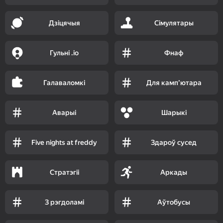
Дзіцячыя
Сімулятары
Гульні .io
Фнаф
Галаваломкі
Для камп’ютара
Аварыі
Шарыкі
Five nights at freddy
Здароў сусед
Стратэгіі
Аркады
З рэгдоламі
Аўтобусы