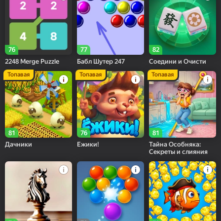
76
77
82
2248 Merge Puzzle
Бабл Шутер 247
Соедини и Очисти
Топавая
Топавая
Топавая
81
76
81
Дачники
Ежики!
Тайна Особняка:
Секреты и слияния