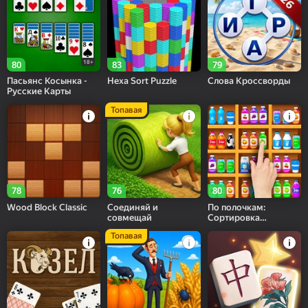
18+
80
83
79
Пасьянс Косынка -
Hexa Sort Puzzle
Слова Кроссворды
Русские Карты
Топавая
78
76
80
Wood Block Classic
Соединяй и
По полочкам:
совмещай
Сортировка
предметов
Топавая