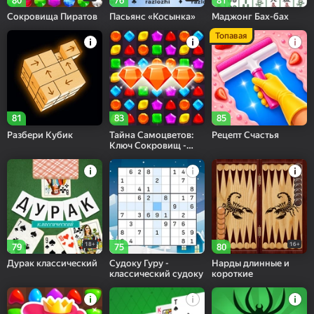
80
76
81
Сокровища Пиратов
Пасьянс «Косынка»
Маджонг Бах-бах
Топавая
81
83
85
Разбери Кубик
Тайна Самоцветов:
Рецепт Счастья
Ключ Сокровищ -
Три в ряд
18+
16+
79
75
80
Дурак классический
Судоку Гуру -
Нарды длинные и
классический судоку
короткие