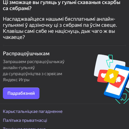
Ці зможаце вы гуляць у гульні схаваныя скарбы
са сябрамі?
Насладжвайцеся нашымі бясплатнымі анлайн-
гульнямі ў адзіночку ці з сябрамі па ўсім свеце.
Клавішы самі сябе не націснуць, дык чаго ж вы
чакаеце?
Распрацоўшчыкам
Запрашаем распрацоўшчыкаў
анлайн-гульняў
да супрацоўніцтва з сэрвісам
Яндекс Игры
Падрабязней
Карыстальніцкае пагадненне
Палітыка прыватнасці