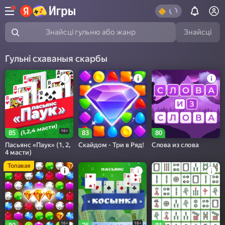
Знайсці
Знайсці гульню або жанр
Гульні схаваныя скарбы
16+
85
83
80
Пасьянс «Паук» (1, 2,
Скайдом - Три в Ряд!
Слова из слова
4 масти)
Топавая
16+
16+