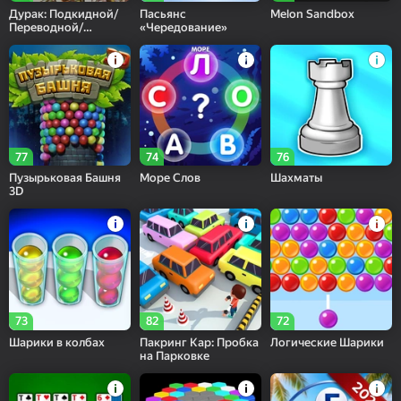
Дурак: Подкидной/
Пасьянс
Melon Sandbox
Переводной/
«Чередование»
Простой
77
74
76
Пузырьковая Башня
Море Слов
Шахматы
3D
73
82
72
Шарики в колбах
Пакринг Кар: Пробка
Логические Шарики
на Парковке