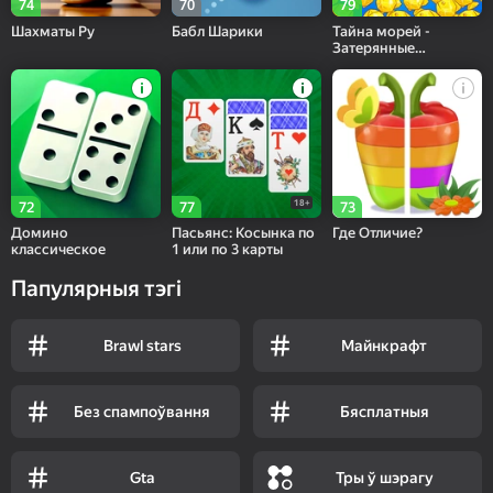
74
70
79
Шахматы Ру
Бабл Шарики
Тайна морей -
Затерянные
сокровища: Три в
ряд
18+
72
77
73
Домино
Пасьянс: Косынка по
Где Отличие?
классическое
1 или по 3 карты
Папулярныя тэгі
Brawl stars
Майнкрафт
Без спампоўвання
Бясплатныя
Gta
Тры ў шэрагу