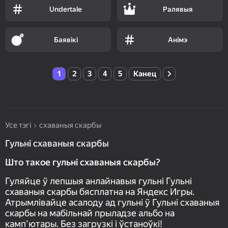
Undertale
Ралявыя
Баявікі
Анімэ
1
2
3
4
5
Канец
Усе тэгі
схаваныя скарбы
Гульні схаваныя скарбы
Што такое гульні схаваныя скарбы?
Гуляйце ў лепшыя анлайнавыя гульні Гульні
схаваныя скарбы бясплатна на Яндекс Игры.
Атрымлівайце асалоду ад гульні ў Гульні схаваныя
скарбы на мабільнай прыладзе альбо на
камп'ютары. Без загрузкі і ўстаноўкі!