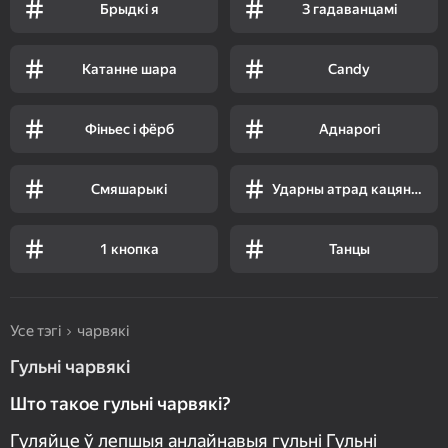
Брыдкі я
З гадаванцамі
Катанне шара
Candy
Фіньес і фёрб
Аднарогі
Смяшарыкі
Ударны атрад кацянят
1 кнопка
Танцы
Усе тэгі
чарвякі
Гульні чарвякі
Што такое гульні чарвякі?
Гуляйце ў лепшыя анлайнавыя гульні Гульні