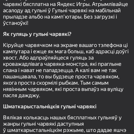
чарвякі бясплатна на Яндекс Игры. Атрымлівайце
асалоду ад гульні ў Гульні чарвякі на мабільнай
прыладзе альбо на камп'ютары. Без загрузкі і
ўстаноўкі!
Як гуляць у гульні чарвякі?
Кіруйце чарвячком на экране вашаго тэлефона ці
кампутара і ежце як мага больш, каб адрасці доўгі
хвост. Або адпраўляйцеся гуляць за
кроважадлівага чарвяка-монстра, які праглыне
слана і нават не пападзецца. А калі вам не так
пашанцавала, то вы будзеце проста чарвяком,
якога проста скормілі рыбкам. Тым самым
нявінным чарвяком, які проста выпаўз на вуліцу
пасля дажджу.
Шматкарыстальніцкiя гульні чарвякі
Вялікая колькасць нашых бясплатных гульняў у
жанры гульні чарвякі даступныя
ў шматкарыстальніцкім рэжыме, што дадае яшчэ