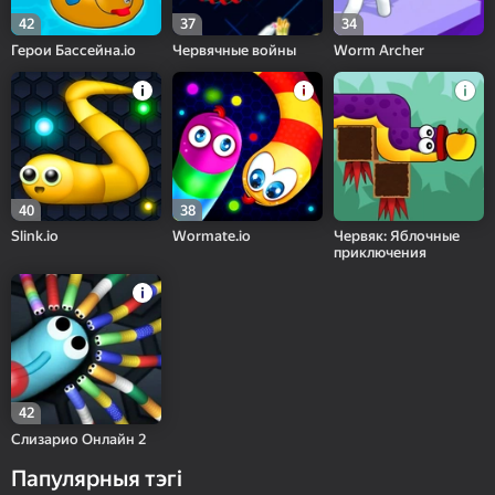
42
37
34
Герои Бассейна.io
Червячные войны
Worm Archer
40
38
Slink.io
Wormate.io
Червяк: Яблочные
приключения
42
Слизарио Онлайн 2
Папулярныя тэгі