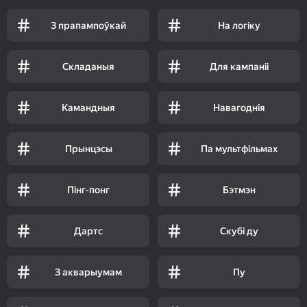
З прапампоўкай
На логіку
Складаныя
Для кампаніі
Камандныя
Навагоднія
Прынцэсы
Па мультфільмах
Пінг-понг
Бэтмэн
Дартс
Скубі ду
З акварыумам
Пу