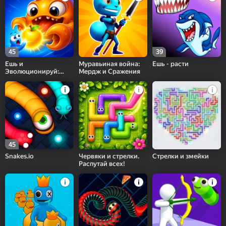
45
39
Ешь и
Муравьиная война:
Ешь - расти
Эволюционируй:
Мердж и Сражения
Червяк
45
Snakes.io
Червяки и стрелки.
Стрелки и змейки
Распутай всех!