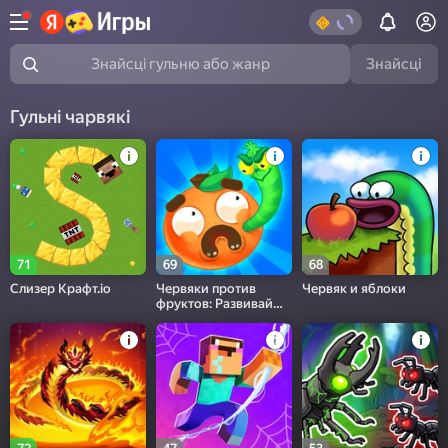
Знайсці
Знайсці гульню або жанр
Гульні чарвякі
71
69
68
Слизер Крафт.io
Червяки против
Червяк и яблоки
фруктов: Развивай
логику