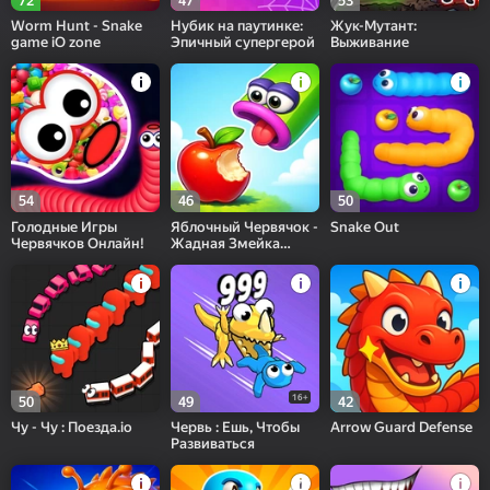
72
47
53
Worm Hunt - Snake
Нубик на паутинке:
Жук-Мутант:
game iO zone
Эпичный супергерой
Выживание
54
46
50
Голодные Игры
Яблочный Червячок -
Snake Out
Червячков Онлайн!
Жадная Змейка
Головоломка
16+
50
49
42
Чу - Чу : Поезда.io
Червь : Ешь, Чтобы
Arrow Guard Defense
Развиваться