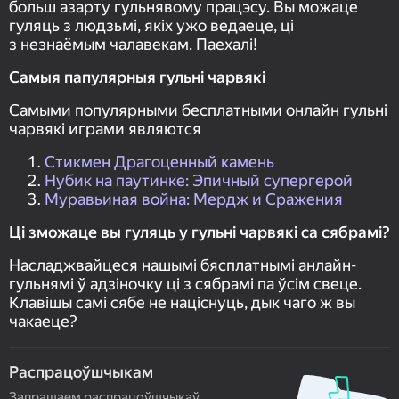
больш азарту гульнявому працэсу. Вы можаце
гуляць з людзьмі, якіх ужо ведаеце, ці
з незнаёмым чалавекам. Паехалі!
Самыя папулярныя гульні чарвякі
Самыми популярными бесплатными онлайн гульні
чарвякі играми являются
Стикмен Драгоценный камень
Нубик на паутинке: Эпичный супергерой
Муравьиная война: Мердж и Сражения
Ці зможаце вы гуляць у гульні чарвякі са сябрамі?
Насладжвайцеся нашымі бясплатнымі анлайн-
гульнямі ў адзіночку ці з сябрамі па ўсім свеце.
Клавішы самі сябе не націснуць, дык чаго ж вы
чакаеце?
Распрацоўшчыкам
Запрашаем распрацоўшчыкаў