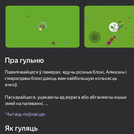
Павярніце прыладу
Гульня працуе толькі ў гарызантальнай
арыентацыі
Пра гульню
Павялічвайцеся ў памерах, ядучы розныя блокі, Алмазны і
смарагдавы блокі даюць вам найбольшую колькасць
ачкоў.
Паскарайцеся, уцякаючы ад ворага або абганяючы іншых
змей на паляванні.
ГУЛЯЦЬ
Але будзьце асцярожныя, паскараючыся, вы губляеце
Чытаць поўнасцю
блокі, якія сабралі, не губляйце іх усё.
76
67
74
62
Як гуляць
Я Монстр!
Падніміце шум і дэзарыентаваць суперніка, кінуўшы
Zomblox
Майн Плейграунд: Открытый Мир
Ломай и Кр