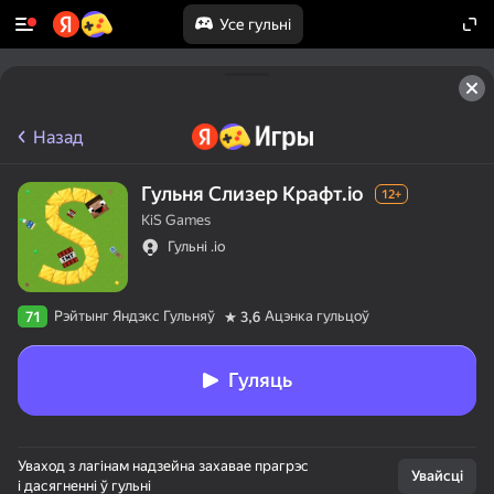
Усе гульні
Назад
Гульня Слизер Крафт.io
12+
KiS Games
Гульні .io
Рэйтынг Яндэкс Гульняў
Ацэнка гульцоў
71
3,6
Гуляць
Уваход з лагінам надзейна захавае прагрэс
Увайсці
і дасягненні ў гульні