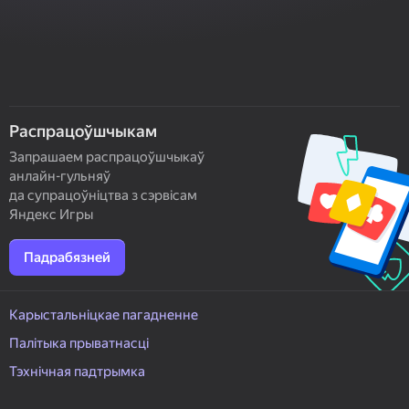
Распрацоўшчыкам
Запрашаем распрацоўшчыкаў
анлайн-гульняў
да супрацоўніцтва з сэрвісам
Яндекс Игры
Падрабязней
Карыстальніцкае пагадненне
Палітыка прыватнасці
Тэхнічная падтрымка