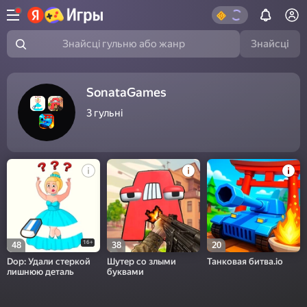
Знайсці
Знайсці гульню або жанр
SonataGames
3
гульні
16+
48
38
20
Dop: Удали стеркой
Шутер со злыми
Танковая битва.io
лишнюю деталь
буквами