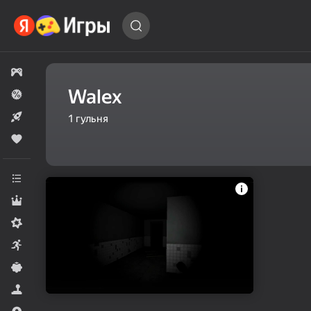
Знайсці
гульню…
Усе гульні
Walex
Скідкі і акцыі
Новыя
1
гульня
Папулярныя
Усе катэгорыі
Ралявыя
Мідкорныя
Аркады
Казуальныя
Сімулятары