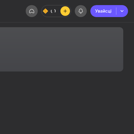
Увайсці
Увайсці