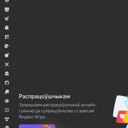
Гульні .io
Для хлопчыкаў
Прыгоды
Галаваломкі
Тры ў шэрагу
Гонкі
Баявікі
Для дваіх
Хорары
Для дзяўчынак
Спорт
Распрацоўшчыкам
Віктарыны
Запрашаем распрацоўшчыкаў анлайн-
Навэлы
гульняў да супрацоўніцтва з сэрвісам
Яндекс Игры
Шарыкі