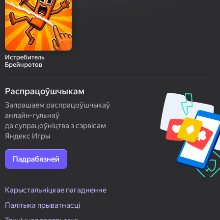
Истребитель
Брейнротов
Распрацоўшчыкам
Запрашаем распрацоўшчыкаў
анлайн-гульняў
да супрацоўніцтва з сэрвісам
Яндекс Игры
Падрабязней
Карыстальніцкае пагадненне
Палітыка прыватнасці