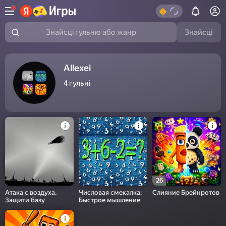
Знайсці
Знайсці гульню або жанр
Allexei
4
гульні
26
Атака с воздуха.
Числовая смекалка:
Слияние Брейнротов
Защити базу
Быстрое мышление