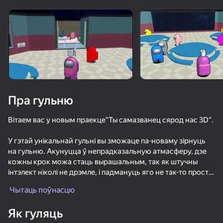
Павярніце прыладу
Гульня працуе толькі ў гарызантальнай
арыентацыі
Пра гульню
Вітаем вас у новым праекце"Ты самазванец сярод нас 3D".
У гэтай унікальнай гульні вы зможаце па-новаму зірнуць
на гульню. Акунуцца ў непрадказальную атмасферу, дзе
кожны крок можа стаць вырашальным, так як штучны
інтэлект ніколі не дрэмле, і падмануць яго не так-то проста.
ГУЛЯЦЬ
Бітва з ворагамі стане яшчэ больш захапляльнай, паколькі
Чытаць поўнасцю
вы будзеце гуляць не толькі супраць прасунутага
85
83
84
штучнага інтэлекту, але і супраць іншых членаў экіпажа,
Як гуляць
якія будуць выконваць заданні для перамогі.
Поппи Плейтайм 1 - Оригинал
Рисуй и Прячься
Мистер Чел: Онлайн Испытания Мультивселенной