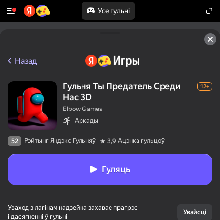
Усе гульні
Назад
Гульня Ты Предатель Среди
12+
Нас 3D
Elbow Games
Аркады
Рэйтынг Яндэкс Гульняў
Ацэнка гульцоў
52
3,9
Гуляць
Уваход з лагінам надзейна захавае прагрэс
Увайсці
і дасягненні ў гульні