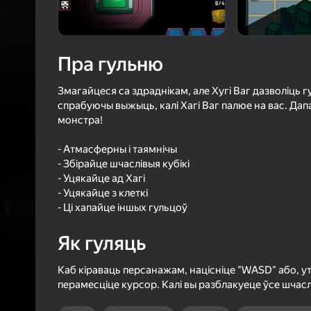
4,3
Ацэнк
Уваход з л
захавае пра
Пра гульню
ў гульні
Змагайцеся са здраднікам, але Хугі Ваг дазволіць г
спрабуючы выжыць, калі Хагі Ваг палюе на вас. Дап
монстра!
- Атмасферны і таямнічы
- Збірайце шчаслівыя кубікі
Б
- Уцякайце ад Хагі
- Уцякайце з клеткі
- Ці хапайце іншых гульцоў
Як гуляць
Каб кіраваць персанажам, націсніце "WASD" або, 
перамесціце курсор. Калі вы разблакуеце ўсе шчасл