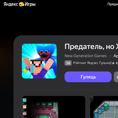
Предат
Предатель, но 
New Generation Games
·
А
Рэйтынг Яндэкс Гульняў
58
4
Гуляць
58
Рэйтын