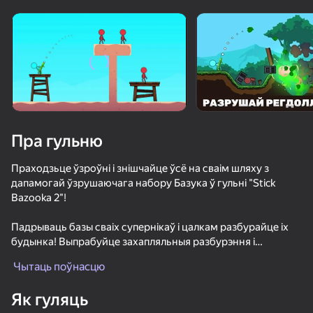
Павярніце прыладу
Гульня працуе толькі ў гарызантальнай
арыентацыі
Загрузка
Пра гульню
Праходзьце ўзроўні і знішчайце ўсё на сваім шляху з
дапамогай ўзрушаючага набору Базука ў гульні "Stick
Bazooka 2"!
Падрываць базы сваіх супернікаў і цалкам разбурайце іх
будынка! Выпрабуйце захапляльныя разбурэння і
ГУЛЯЦЬ
галавакружныя ўзроўні ў гульні "Stick Bazooka 2"
Чытаць поўнасцю
Дапамажыце Stickman знішчыць усіх ворагаў, каб
Як гуляць
перамагчы! Магутны Stickman, узброены Базука, страляе ў