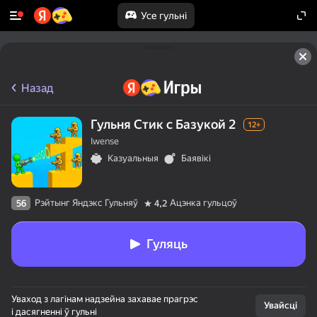
Усе гульні
Назад
Гульня Стик c Базукой 2
12+
Iwense
Казуальныя
Баявікі
Рэйтынг Яндэкс Гульняў
Ацэнка гульцоў
56
4,2
Гуляць
Уваход з лагінам надзейна захавае прагрэс
Увайсці
і дасягненні ў гульні