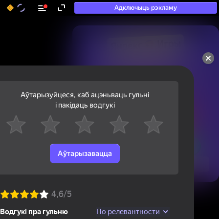
Адключыць рэкламу
50+ тап-гульняў, у якія

гуляюць нават тыя, хто

«не гуляе»
Аўтарызуйцеся, каб ацэньваць гульні
і пакідаць водгукі
Аўтарызавацца
Паглядзець