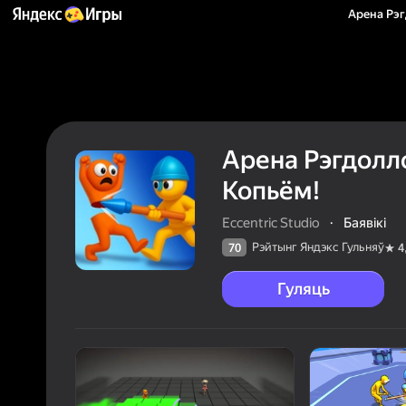
Арена Рэг
Арена Рэгдолло
Копьём!
Eccentric Studio
·
Баявікі
Рэйтынг Яндэкс Гульняў
70
4
Гуляць