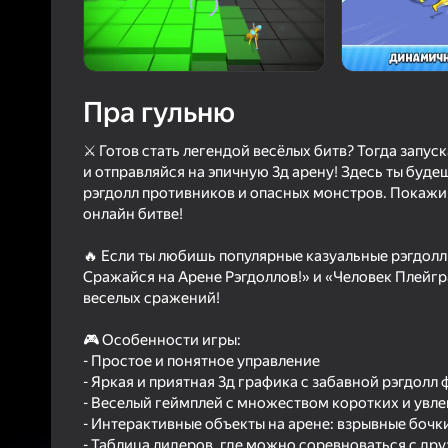
70
Рэйтын
4,6
Ацэнк
Уваход з л
захавае пра
ў гульні
Пра гульню
⚔️ Готов стать легендой весёлых битв? Тогда запус
и отправляйся на эпичную 3д арену! Здесь ты буде
рэгдолл противников и опасных монстров. Покажи
онлайн битве!
Б
🔥 Если ты любишь популярные казуальные рэгдолл
Сражайся на Арене Рэгдоллов!» и «Человек Плейгра
веселых сражений!
🎮 Особенности игры:
- Простое и понятное управление
- Яркая и приятная 3д графика с забавной рэгдолл
- Веселый геймплей с множеством коротких и увл
- Интерактивные объекты на арене: взрывные бочк
- Таблица лидеров, где можно соревноваться с д