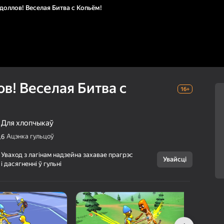
доллов! Веселая Битва с Копьём!
в! Веселая Битва с
16+
Для хлопчыкаў
Ацэнка гульцоў
,6
Скасаваць
Уваход з лагінам надзейна захавае прагрэс
Увайсці
і дасягненні ў гульні
Арена
16+
Рэгдоллов!
Веселая Битва с
Копьём!
Eccentric Studio
Баявікі
Для хлопчыкаў