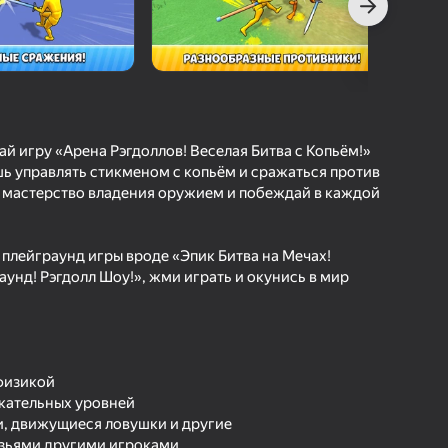
г Яндэкс Гульняў
а гульцоў
агінам надзейна
Увайсці
грэс і дасягненні
кай игру «Арена Рэгдоллов! Веселая Битва с Копьём!»
Гуляць
шь управлять стикменом с копьём и сражаться против
 мастерство владения оружием и побеждай в каждой
ольш падрабязна аб гульні
 плейграунд игры вроде «Эпик Битва на Мечах!
унд! Рэгдолл Шоу!», жми играть и окунись в мир
 физикой
екательных уровней
и, движущиеся ловушки и другие
рузьями другими игроками