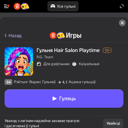
Усе гульні
Назад
Гульня Hair Salon Playtime
12+
R.G. Team
Для дзяўчынак
Казуальныя
Рэйтынг Яндэкс Гульняў
Ацэнка гульцоў
64
4,1
Гуляць
Уваход з лагінам надзейна захавае прагрэс
Увайсці
і дасягненні ў гульні