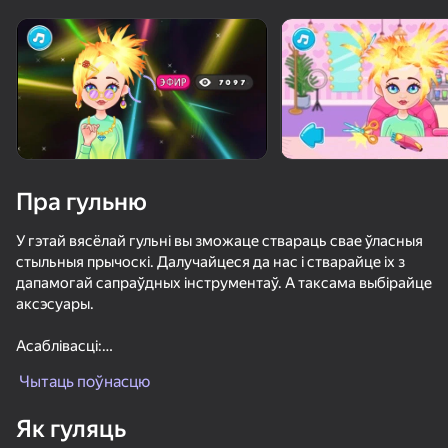
Павярніце прыладу
Гульня працуе толькі ў гарызантальнай
арыентацыі
Пра гульню
У гэтай вясёлай гульні вы зможаце ствараць свае ўласныя
стыльныя прычоскі. Далучайцеся да нас і стварайце іх з
дапамогай сапраўдных інструментаў. А таксама выбірайце
аксэсуары.
Асаблівасці:
ГУЛЯЦЬ
1. Вялікі выбар інструментаў: нажніцы, фен, душ, мыла,
Чытаць поўнасцю
фарбы розных колераў, Машынка для стрыжкі валасоў.
57
74
71
61
2. Натуральныя валасы, якія можна ўкладваць і
Як гуляць
расчэсваць, ствараючы непаўторны дызайн прычоскі.
Фруктовая Романтика
Дамплинги Сквиш Мерж
Побег из Школы: Злая Училка!