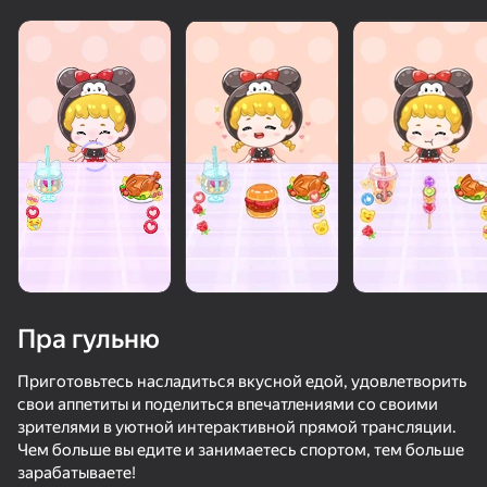
Пра гульню
Приготовьтесь насладиться вкусной едой, удовлетворить
свои аппетиты и поделиться впечатлениями со своими
зрителями в уютной интерактивной прямой трансляции.
74
50+ лепшых гульняў, у якія гуляюць

92
84
78
Чем больше вы едите и занимаетесь спортом, тем больше
нават тыя, хто «не гуляе»
Воровская головоломка
Сквиши Мерж: Дамплинги и Масло
Внезапный поворот
зарабатываете!