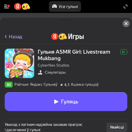
Усе гульні
Назад
Гульня ASMR Girl: Livestream
6+
Mukbang
CyberNex Studios
Сімулятары
Рэйтынг Яндэкс Гульняў
Ацэнка гульцоў
80
4,1
Гуляць
Уваход з лагінам надзейна захавае прагрэс
Увайсці
і дасягненні ў гульні