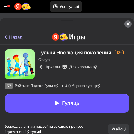
Усе гульні
Назад
Гульня Эволюция поколения
12+
Ohayo
Аркады
Для хлопчыкаў
Рэйтынг Яндэкс Гульняў
Ацэнка гульцоў
57
4,0
Гуляць
Уваход з лагінам надзейна захавае прагрэс
Увайсці
і дасягненні ў гульні