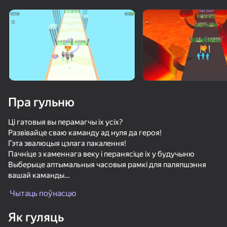
Пра гульню
Ці гатовыя вы перамагчы іх усіх?
Развівайце сваю каманду ад нуля да героя!
Гэта эвалюцыя цэлага пакалення!
Пачніце з каменнага веку і перанясіце іх у будучыню
Выберыце аптымальныя часовыя рамкі для паляпшэння
вашай каманды
Забівайце ўсіх ворагаў розным зброяй у розныя тэрміны.
Чытаць поўнасцю
Адчуйце прагрэс са зброяй змяняецца эпохі.
77
50+ лепшых гульняў, у якія гуляюць

84
74
85
Ад сярэднявечнага мяча да рэвальвера, знішчайце ўсіх з
нават тыя, хто «не гуляе»
Як гуляць
дапамогай унікальнага зброі!
Битва красно-синих агентов
Аура Шлепка
Воровская головоломка
Рисуй и Пр