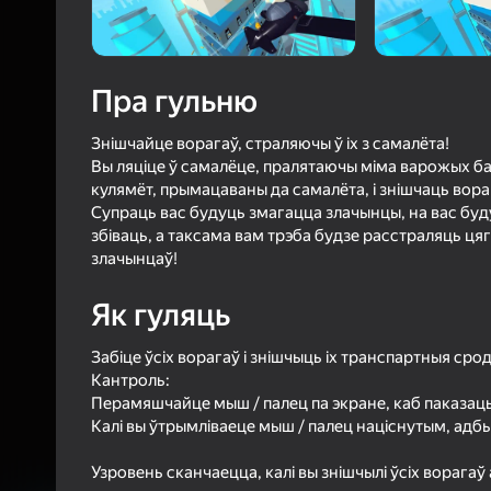
4,4
Ацэнк
Уваход з л
захавае пра
Пра гульню
ў гульні
Знішчайце ворагаў, страляючы ў іх з самалёта!
Вы ляціце ў самалёце, пралятаючы міма варожых баз
кулямёт, прымацаваны да самалёта, і знішчаць вораг
Супраць вас будуць змагацца злачынцы, на вас буд
збіваць, а таксама вам трэба будзе расстраляць цяг
злачынцаў!
Б
Як гуляць
Забіце ўсіх ворагаў і знішчыць іх транспартныя срод
Кантроль:
Перамяшчайце мыш / палец па экране, каб паказаць
Калі вы ўтрымліваеце мыш / палец націснутым, адб
Узровень сканчаецца, калі вы знішчылі ўсіх ворагаў а