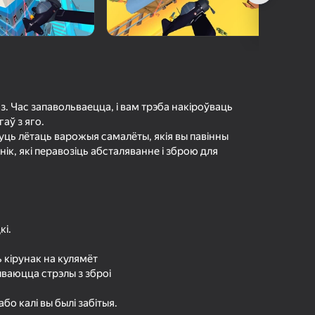
а гульцоў
агінам надзейна
Увайсці
грэс і дасягненні
Гуляць
. Час запавольваецца, і вам трэба накіроўваць
аў з яго.
уць лётаць варожыя самалёты, якія вы павінны
нік, які перавозіць абсталяванне і зброю для
ольш падрабязна аб гульні
кі.
 кірунак на кулямёт
ываюцца стрэлы з зброі
бо калі вы былі забітыя.