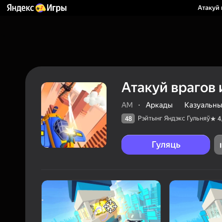
Атакуй 
Атакуй врагов 
AM
·
Аркады
Казуальны
Рэйтынг Яндэкс Гульняў
48
4
Гуляць
48
Рэйтын