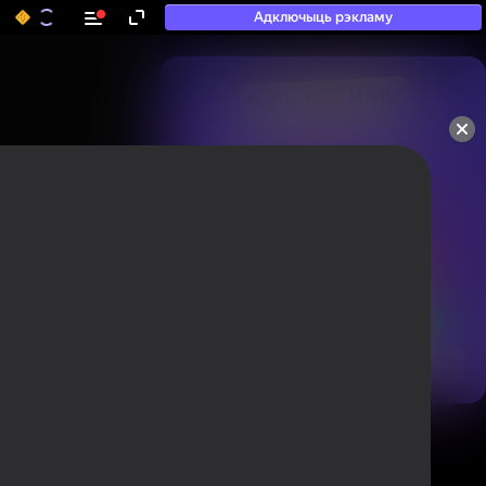
Адключыць рэкламу
50+ тап-гульняў, у якія

гуляюць нават тыя, хто

«не гуляе»
Аўтарызуйцеся, каб ацэньваць гульні
і пакідаць водгукі
Аўтарызавацца
Паглядзець