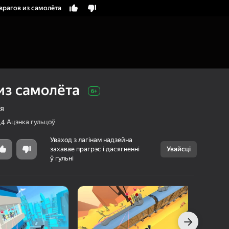
врагов из самолёта
из самолёта
6+
я
Ацэнка гульцоў
,4
Уваход з лагінам надзейна
захавае прагрэс і дасягненні
Увайсці
Скасаваць
ў гульні
Атакуй врагов из
6+
самолёта
AM
Аркады
Казуальныя
г Яндэкс Гульняў