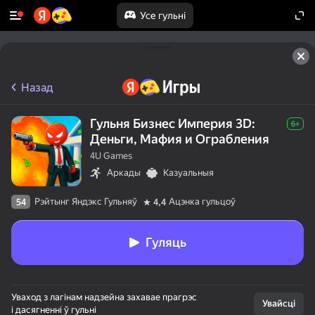
Усе гульні
Назад
Гульня Бизнес Империя 3D:
6+
Деньги, Мафия и Ограбления
4U Games
Аркады
Казуальныя
Рэйтынг Яндэкс Гульняў
Ацэнка гульцоў
54
4,4
Гуляць
50+ лепшых гульняў,

Уваход з лагінам надзейна захавае прагрэс
у якія гуляюць

Увайсці
і дасягненні ў гульні
нават тыя, хто
