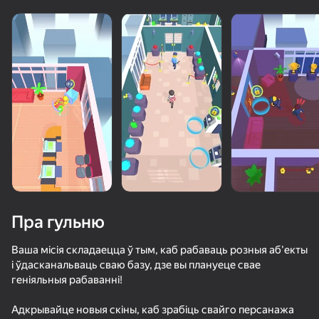
«не гуляе»
Паглядзець
Пра гульню
Ваша місія складаецца ў тым, каб рабаваць розныя аб'екты
і ўдасканальваць сваю базу, дзе вы плануеце свае
геніяльныя рабаванні!
70
50+ лепшых гульняў, у якія гуляюць

61
68
52
нават тыя, хто «не гуляе»
Липкая Бойня
Time Shooter 2
Слэш Битва
Агент Пуля
Адкрывайце новыя скіны, каб зрабіць свайго персанажа