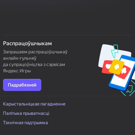
Распрацоўшчыкам
Запрашаем распрацоўшчыкаў
анлайн-гульняў
да супрацоўніцтва з сэрвісам
Яндекс Игры
Падрабязней
Карыстальніцкае пагадненне
Палітыка прыватнасці
Тэхнічная падтрымка