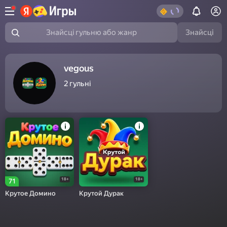
Знайсці
Знайсці гульню або жанр
vegous
2
гульні
18+
18+
71
Крутое Домино
Крутой Дурак