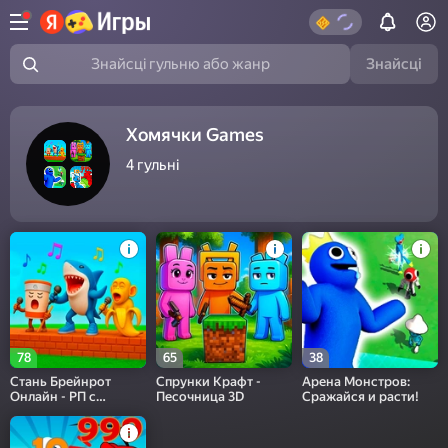
Знайсці
Знайсці гульню або жанр
Хомячки Games
4
гульні
78
65
38
Стань Брейнрот
Спрунки Крафт -
Арена Монстров:
Онлайн - РП с
Песочница 3D
Сражайся и расти!
Друзьями!