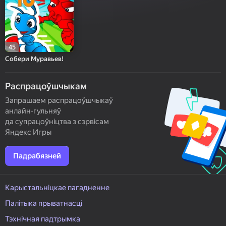
45
Собери Муравьев!
Распрацоўшчыкам
Запрашаем распрацоўшчыкаў
анлайн-гульняў
да супрацоўніцтва з сэрвісам
Яндекс Игры
Падрабязней
Карыстальніцкае пагадненне
Палітыка прыватнасці
Тэхнічная падтрымка