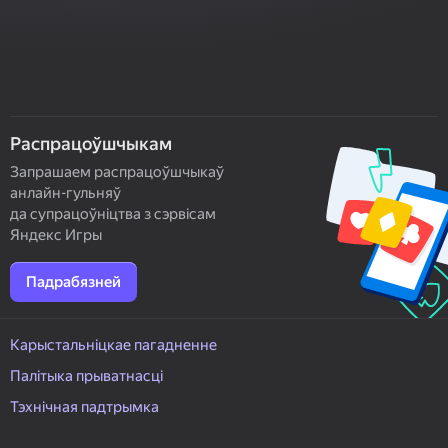
Распрацоўшчыкам
Запрашаем распрацоўшчыкаў
анлайн-гульняў
да супрацоўніцтва з сэрвісам
Яндекс Игры
Падрабязней
Карыстальніцкае пагадненне
Палітыка прыватнасці
Тэхнічная падтрымка