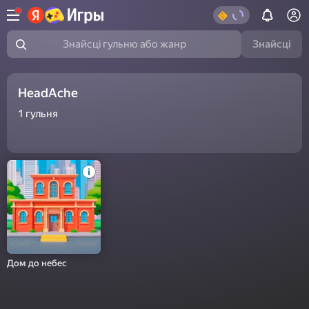
Знайсці
Знайсці гульню або жанр
HeadAche
1
гульня
Дом до небес