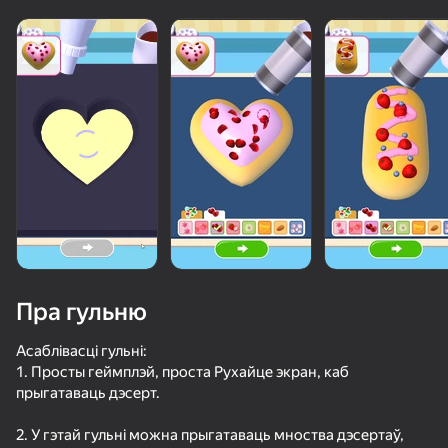
Пра гульню
Асаблівасці гульні:
1. Просты геймплэй, проста Рухайце экран, каб
прыгатаваць дэсерт.
53
50+ лепшых гульняў, у якія гуляюць

36
61
нават тыя, хто «не гуляе»
Cookie Clicker
Стреляй по бутылкам
Apple Worm
Копатель Д
2. У гэтай гульні можна прыгатаваць мноства дэсертаў,