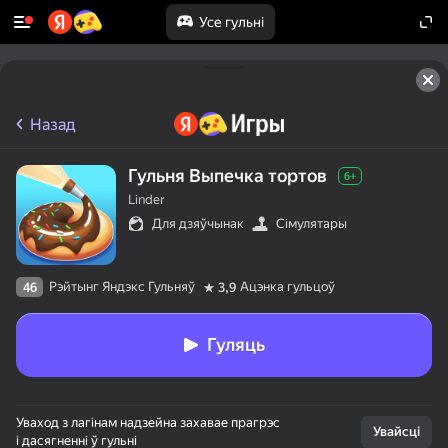
Усе гульні
Назад
Гульня Выпечка тортов
6+
Linder
Для дзяўчынак
Сімулятары
Рэйтынг Яндэкс Гульняў
Ацэнка гульцоў
46
3,9
Гуляць
Уваход з лагінам надзейна захавае прагрэс
Увайсці
і дасягненні ў гульні