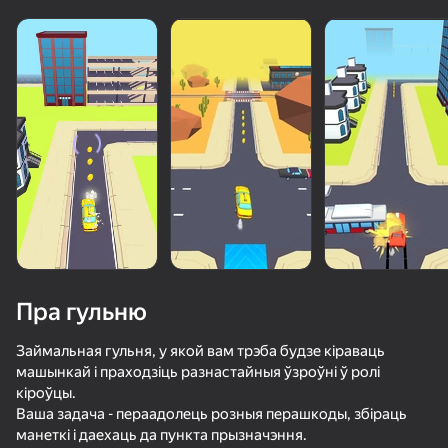
Пра гульню
Займальная гульня, у якой вам трэба будзе кіраваць
машынкай і праходзіць разнастайныя ўзроўні ў ролі
кіроўцы.
50+ лепшых гульняў, у якія гуляюць

Ваша задача - пераадолець розныя перашкоды, збіраць
нават тыя, хто «не гуляе»
манеткі і даехаць да пункта прызначэння.