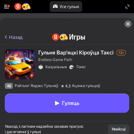
Усе гульні
Назад
Гульня Вар'яцкі Кіроўца Таксі
12+
Endless Game Path
Казуальныя
Гонкі
Рэйтынг Яндэкс Гульняў
Ацэнка гульцоў
46
4,3
Гуляць
Уваход з лагінам надзейна захавае прагрэс
Увайсці
і дасягненні ў гульні