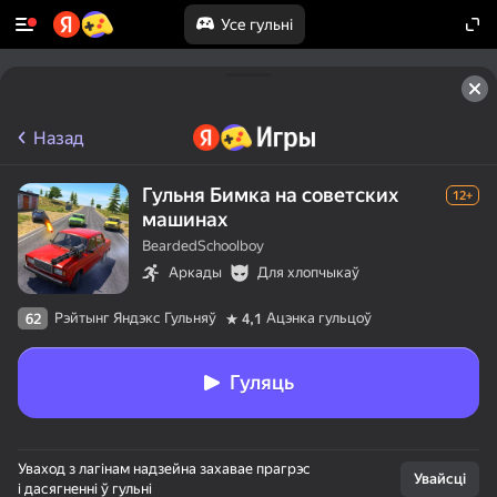
Усе гульні
Назад
Гульня Бимка на советских
12+
машинах
BeardedSchoolboy
Аркады
Для хлопчыкаў
Рэйтынг Яндэкс Гульняў
Ацэнка гульцоў
62
4,1
Гуляць
Уваход з лагінам надзейна захавае прагрэс
Увайсці
і дасягненні ў гульні