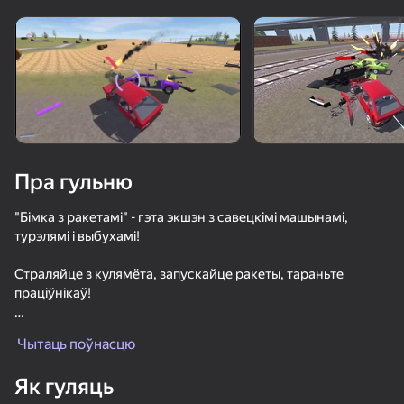
Павярніце прыладу
Гульня працуе толькі ў гарызантальнай
арыентацыі
Пра гульню
"Бімка з ракетамі" - гэта экшэн з савецкімі машынамі,
турэлямі і выбухамі!
Страляйце з кулямёта, запускайце ракеты, тараньте
праціўнікаў!
ГУЛЯЦЬ
Асаблівасці
Чытаць поўнасцю
✅ Асноўныя характарыстыкі:
72
69
77
72
Як гуляць
Бимка Режимы
✅ На аўтамабілі ўсталяваная турэль — страляйце і цэлься у
Забег Крутых Машин 3Д
Че пацаны Эндуро Крос Мотоспорт