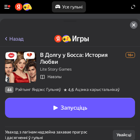
Усе гульні
Назад
В Долгу у Босса: История
16+
Любви
Lite Story Games
Навэлы
Рэйтынг Яндэкс Гульняў
Ацэнка карыстальнікаў
44
4,6
Запусціць
Уваход з лагінам надзейна захавае прагрэс
Увайсці
і дасягненні ў гульні