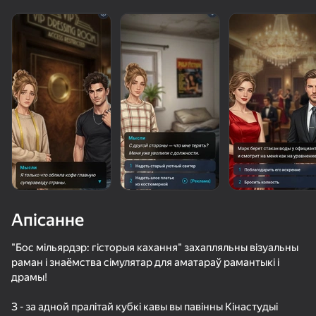
Апісанне
"Бос мільярдэр: гісторыя кахання" захапляльны візуальны
раман і знаёмства сімулятар для аматараў рамантыкі і
драмы!
57
68
48
42
Фруктовая Романтика
ChatSim - Симулятор Переписки для Девушек
Свайпай и Переписывайся с Девушками
З - за адной пралітай кубкі кавы вы павінны Кінастудыі