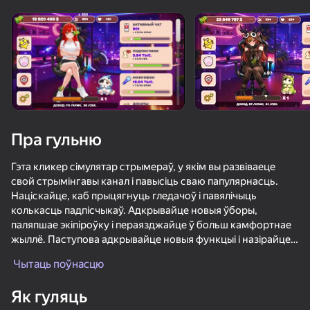
Павярніце прыладу
Гульня працуе толькі ў гарызантальнай
арыентацыі
Пра гульню
Гэта кликер сімулятар стрымераў, у якім вы развіваеце
свой стрымінгавы канал і павысіць сваю папулярнасць.
Націскайце, каб прыцягнуць гледачоў і павялічыць
колькасць падпісчыкаў. Адкрывайце новыя ўборы,
паляпшае экіпіроўку і пераязджайце ў больш камфортнае
жыллё. Паступова адкрывайце новыя функцыі і назірайце,
ГУЛЯЦЬ
як ваш невялікі Стрым ператвараецца ў вялікае онлайн-
Чытаць поўнасцю
супольнасць.
66
57
58
54
Як гуляць
Переписка с любимыми девушками 2
Фруктовая Романтика
Переписка с любимыми девушками