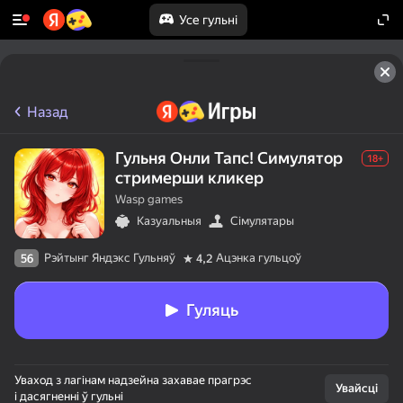
Усе гульні
Назад
Гульня Онли Тапс! Симулятор
18+
стримерши кликер
Wasp games
Казуальныя
Сімулятары
Рэйтынг Яндэкс Гульняў
Ацэнка гульцоў
56
4,2
Гуляць
Уваход з лагінам надзейна захавае прагрэс
Увайсці
і дасягненні ў гульні