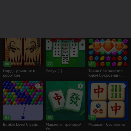
85
83
69
Рецепт Счастья
Собери цветы:
Bubble Shooter
Релакс Три в ряд
Challenge
16+
80
77
83
Нарды длинные и
Павук (1)
Тайна Самоцветов:
короткие
Ключ Сокровищ -
Три в ряд
81
83
79
Bubble Level Classic
Маджонг: тренеруй
Маджонг бесплатно
Ум