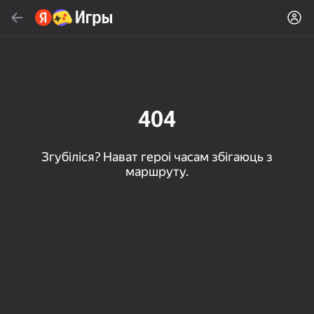
Знайсці
Знайсці гульню або жанр
Яндекс Игры
Рэкамендуем
404
Згубіліся? Нават героі часам збігаюць з
маршруту.
16+
85
80
83
Пасьянс «Паук» (1, 2,
Слова из слова
Скайдом - Три в Ряд!
4 масти)
Топавая