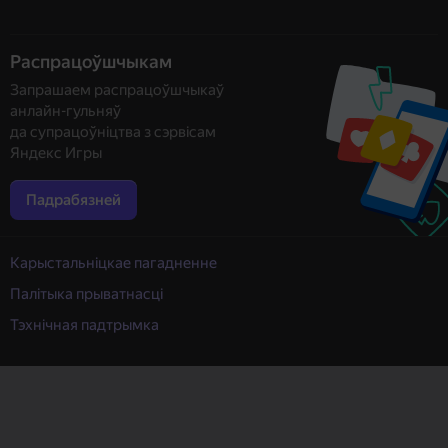
Распрацоўшчыкам
Запрашаем распрацоўшчыкаў
анлайн-гульняў
да супрацоўніцтва з сэрвісам
Яндекс Игры
Падрабязней
Карыстальніцкае пагадненне
Палітыка прыватнасці
Тэхнічная падтрымка