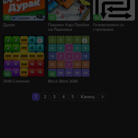
16+
80
82
82
Дурак
Пакринг Кар: Пробка
Головоломка со
на Парковке
стрелками
80
86
2048 Слияние
Block Blast 2048
1
2
3
4
5
Канец