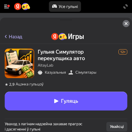
Усе гульні
Назад
Гульня Симулятор
12+
перекупщика авто
AltayLab
Казуальныя
Сімулятары
Ацэнка гульцоў
2,9
Гуляць
Уваход з лагінам надзейна захавае прагрэс
Увайсці
і дасягненні ў гульні