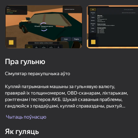
Павярніце прыладу
Гульня працуе толькі ў гарызантальнай
арыентацыі
Пра гульню
Сімулятар перакупшчыка аўто
Купляй патрыманыя машыны за гульнявую валюту,
правярай іх толщиномером, OBD-сканарам, ліхтарыкам,
рэнтгенам і тестеров АКБ. Шукай схаваныя праблемы,
гандлюйся з прадаўцамі, купляй справаздачы, рыхтуй
ГУЛЯЦЬ
машыну да продажу і выбірай, як падаць аб'яву.
Чытаць поўнасцю
Твая мэта-зарабіць больш гульнявой валюты, не страціць
42
62
54
Як гуляць
рэпутацыю і развіць свой гараж. Чым больш у цябе
МКАД: вклинься в поток
Позвони Метромену
Заправка - Стик Симулятор