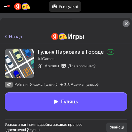
Усе гульні
Назад
Гульня Парковка в Городе
6+
JulGames
Аркады
Для хлопчыкаў
Рэйтынг Яндэкс Гульняў
Ацэнка гульцоў
47
3,8
Гуляць
Уваход з лагінам надзейна захавае прагрэс
Увайсці
і дасягненні ў гульні