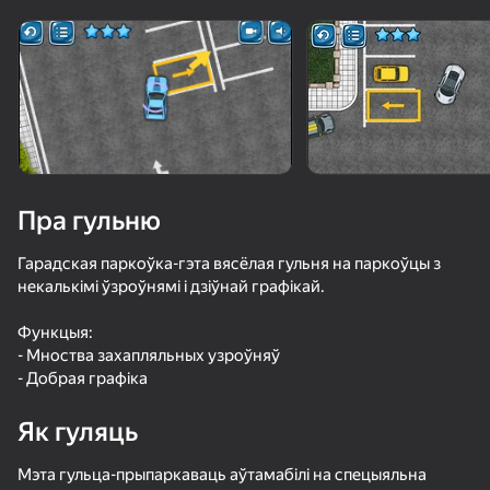
Павярніце прыладу
Гульня працуе толькі ў гарызантальнай
арыентацыі
Пра гульню
Гарадская паркоўка-гэта вясёлая гульня на паркоўцы з
некалькімі ўзроўнямі і дзіўнай графікай.
Функцыя:
- Мноства захапляльных узроўняў
- Добрая графіка
ГУЛЯЦЬ
Як гуляць
82
70
69
59
Пакринг Кар: Пробка на Парковке
Гонки на выживание: Симулятор разрушения!
Ретро Гараж - Механик Авто
Мэта гульца-прыпаркаваць аўтамабілі на спецыяльна