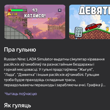
Павярніце прыладу
Гульня працуе толькі ў гарызантальнай
арыентацыі
Пра гульню
Russian Nine: LADA Simulator-выдатны сімулятар кіравання
расійскіх аўтамабіляў па разнастайным бездаражы і
горнай мясцовасці. У гульні прадстаўлены "Жыгулі",
"Лада", "Дзявятка" і іншыя расійскія аўтамабілі. Гульцам
трэба будзе праходзіць складаныя трасы,
пераадольваючы перашкоды і зарабляючы ачкі. Графіка ў
ГУЛЯЦЬ
гульні простая, але прыемная воку, а аб фізіцы
Чытаць поўнасцю
распрацоўшчыкі не забыліся, зрабіўшы ўсё руху
70
73
69
аўтамабіля і ўдары аб дарогу рэалістычнымі. Гэта
Як гуляць
Pixel Car Racer
спадабаецца аматарам сапраўднай гарадской оперы. Калі
Битва суперкаров на двоих
МКАД: вклинься в поток
Пыльная по