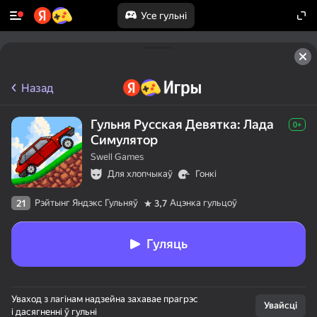
Усе гульні
Назад
Гульня Русская Девятка: Лада
0+
Симулятор
Swell Games
Для хлопчыкаў
Гонкі
Рэйтынг Яндэкс Гульняў
Ацэнка гульцоў
21
3,7
Гуляць
Уваход з лагінам надзейна захавае прагрэс
Увайсці
і дасягненні ў гульні