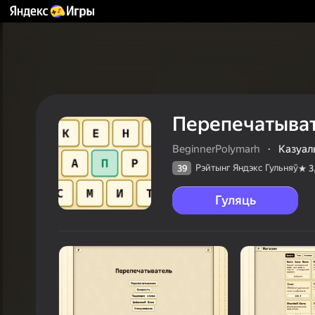
Перепечатыва
BeginnerPolymarh
·
Казуал
Рэйтынг Яндэкс Гульняў
39
3
Гуляць