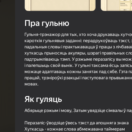
39
Рэйтын
3,3
Ацэнк
Уваход з л
Пра гульню
захавае пра
ў гульні
Гульня-трэнажор для тых, хто хоча друкаваць хутчэ
кароткія гульнявыя заданні: перадрукоўваць тэкст, 
падальныя словы і практыкавацца ў працы з лічбава
хуткасць прыносяць акуляры, шэрагі правільных сл
падтрымліваюць тэмп. У рэжыме перазапісу вы можа
і палепшыць свой вынік. У гульні таксама ёсць запіс
можаце адаптаваць кожны занятак пад сябе. Гэта па
Б
працай, трэніроўкі рэакцыі і паступовага прывыканн
мовах.
Як гуляць
Абярыце рэжым і мову, Затым увядзіце сімвалы ў па
Перазапіс-ўводзіце ўвесь тэкст да апошняга знака
Хуткасць - кожнае слова абмежавана таймерам