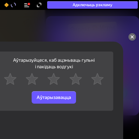
Адключыць рэкламу
50+ тап-гульняў, у якія

гуляюць нават тыя, хто

«не гуляе»
Аўтарызуйцеся, каб ацэньваць гульні
і пакідаць водгукі
Аўтарызавацца
Паглядзець