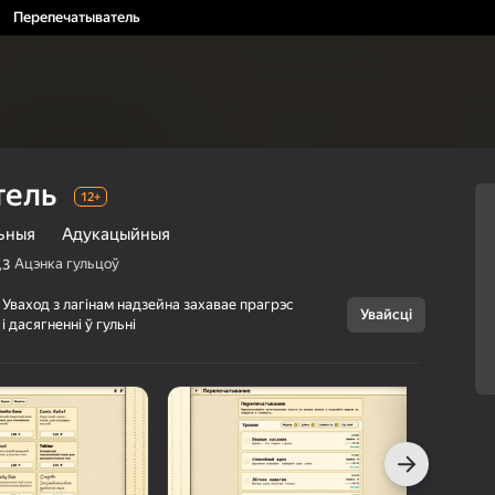
Перепечатыватель
тель
12+
ьныя
Адукацыйныя
Ацэнка гульцоў
,3
Уваход з лагінам надзейна захавае прагрэс
Увайсці
Скасаваць
і дасягненні ў гульні
Перепечатыват
12+
ель
BeginnerPolymarh
Казуальныя
Адукацыйныя