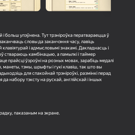
г Яндэкс Гульняў
а гульцоў
агінам надзейна
Увайсці
грэс і дасягненні
й і больш упэўнена. Тут трэніроўка ператвараецца ў
заканчваць словы да заканчэння часу, лавіць
Гуляць
й клавіятурай і адмысловымі знакамі. Дакладнасць і
оў ствараюць камбінацыю, а памылкі і таймер
це прайсці ўзроўні на розных мовах, зарабіць медалі
ы, манеты, тэмы, шрыфты і гукі клавіш, так што вы
дыходзіць для спакойнай трэніроўкі, размінкі перад
ольш падрабязна аб гульні
я да набору тэксту на рускай, англійскай і іншых
радку, паказаным на экране.