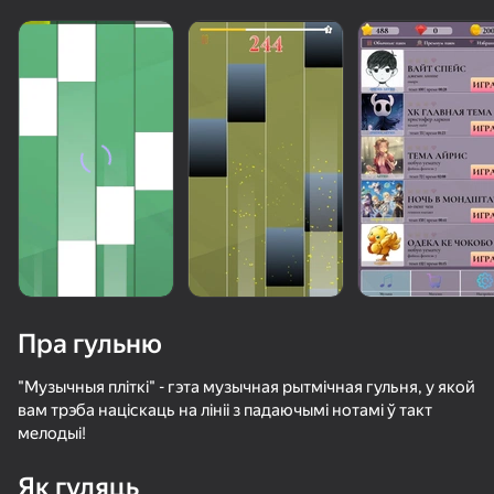
Пра гульню
"Музычныя пліткі" - гэта музычная рытмічная гульня, у якой
вам трэба націскаць на лініі з падаючымі нотамі ў такт
мелодыі!
73
73
71
63
Piano World
Music Ball Hop
Only Piano
Як гуляць