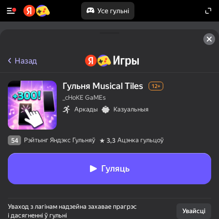
Усе гульні
50+ лепшых гульняў, у якія гуляюць

нават тыя, хто «не гуляе»
Назад
Гульня Musical Tiles
12+
_cHoKE GaMEs
Аркады
Казуальныя
Рэйтынг Яндэкс Гульняў
Ацэнка гульцоў
54
3,3
Гуляць
Уваход з лагінам надзейна захавае прагрэс
Увайсці
і дасягненні ў гульні