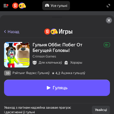
Усе гульні
Назад
Гульня Обби: Побег От
6+
Бегущей Головы!
Crimson Games
Для хлопчыкаў
Хорары
Рэйтынг Яндэкс Гульняў
Ацэнка гульцоў
33
4,2
Гуляць
Уваход з лагінам надзейна захавае прагрэс
Увайсці
і дасягненні ў гульні