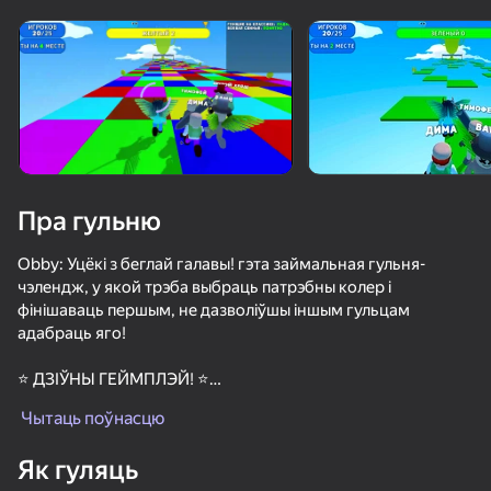
Павярніце прыладу
Гульня працуе толькі ў гарызантальнай
арыентацыі
Пра гульню
Obby: Уцёкі з беглай галавы! гэта займальная гульня-
чэлендж, у якой трэба выбраць патрэбны колер і
фінішаваць першым, не дазволіўшы іншым гульцам
адабраць яго!
⭐ ДЗІЎНЫ ГЕЙМПЛЭЙ! ⭐
ГУЛЯЦЬ
Займальны і займальны гульнявы працэс не дасць вам
Чытаць поўнасцю
засумаваць!
46
48
48
Як гуляць
⭐ ВЫБЕРЫЦЕ ПАТРЭБНЫ КОЛЕР! ⭐
Бро и странная семейка
Побег Хомяка: Тюрьма
Crazy Roll