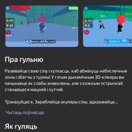
Павярніце прыладу
Гульня працуе толькі ў гарызантальнай
арыентацыі
Пра гульню
Развівайце сваю сілу і хуткасць, каб абмінуць небяспечныя
зоны і збегчы з турмы! У гэтым дынамічным 3D-клікеры вы
пачынаеце як слабы зняволены, але з кожным пстрычкай
станавіцеся мацней і хутчэй.
Трэніруйцеся, Зарабляйце акуляры сілы, адкрывайце
ГУЛЯЦЬ
новыя зоны падвышанай складанасці і атрымлівайце
Чытаць поўнасцю
ўзнагароды за іх праходжанне. Кожная зона патрабуе
75
61
75
73
пэўнага ўзроўню-ці зможаце вы стаць дастаткова
Як гуляць
Построй Остров!
моцным, каб прайсці далей?
Тайна Убийства 2 Онлайн
Пинай Лаки Блок - Получи Брейнрот!