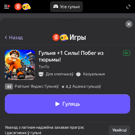
Усе гульні
Назад
Гульня +1 Силы! Побег из
0+
тюрьмы!
TonTo
Для хлопчыкаў
Казуальныя
Рэйтынг Яндэкс Гульняў
Ацэнка гульцоў
44
4,2
Гуляць
Уваход з лагінам надзейна захавае прагрэс
Увайсці
і дасягненні ў гульні