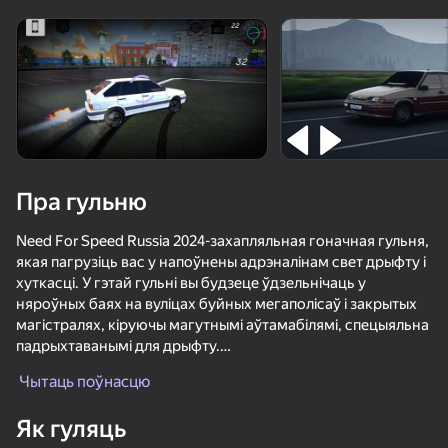
Павярніце прыладу
Гульня працуе толькі ў гарызантальнай
арыентацыі
Пра гульню
Need For Speed Russia 2024-захапляльная гоначная гульня,
якая пагрузіць вас у напоўнены адрэналінам свет дрыфту і
хуткасці. У гэтай гульні вы будзеце ўдзельнічаць у
няроўных баях на вуліцах буйных мегаполісаў і закрытых
магістралях, кіруючы магутнымі аўтамабілямі, спецыяльна
падрыхтаванымі для дрыфту.
ГУЛЯЦЬ
Чытаць поўнасцю
Рэалістычная фізіка дрэйфу: гульня прапануе унікальную
69
72
70
62
сістэму кіравання, якая дакладна аднаўляе адчуванне
Як гуляць
Car Crash Test
дрэйфу на рэальных дарогах. Гульцы павінны па-
Шашки по Питеру или Арабский дрифт
Симулятор автошколы