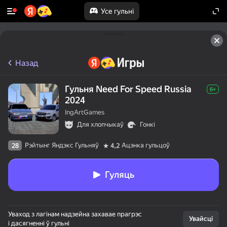
Усе гульні
Назад
Гульня Need For Speed Russia
6+
2024
IngArtGames
Для хлопчыкаў
Гонкі
Рэйтынг Яндэкс Гульняў
Ацэнка гульцоў
28
4,2
Гуляць
Уваход з лагінам надзейна захавае прагрэс
Увайсці
і дасягненні ў гульні