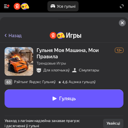
Усе гульні
Назад
Гульня Моя Машина, Мои
12+
Правила
Трендовые Игры
Для хлопчыкаў
Сімулятары
Рэйтынг Яндэкс Гульняў
Ацэнка гульцоў
63
4,6
Гуляць
Уваход з лагінам надзейна захавае прагрэс
Увайсці
і дасягненні ў гульні