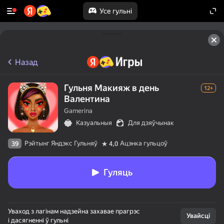
Усе гульні
Назад
Гульня Макияж в день
12+
Валентина
Gamerina
Казуальныя
Для дзяўчынак
Рэйтынг Яндэкс Гульняў
Ацэнка гульцоў
39
4,0
Гуляць
Уваход з лагінам надзейна захавае прагрэс
Увайсці
і дасягненні ў гульні