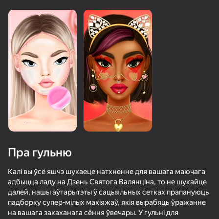
Павярніце прыладу
Гульня працуе толькі ў гарызантальнай
арыентацыі
Пра гульню
Калі вы ўсё яшчэ шукаеце натхненне для вашага маючага
ГУЛЯЦЬ
адбыцца ладу на Дзень Святога Валянціна, то не шукайце
далей, нашы аўтарытэты ў сацыяльных сетках прапануюць
67
49
67
73
падборку супер-мілых макіяжаў, якія вырабяць ўражанне
Невесты и Свадебные Одевалки
Become a Queen
ASMR Makeup & Makeover Studio
на вашага закаханага сёння ўвечары. У гульні для