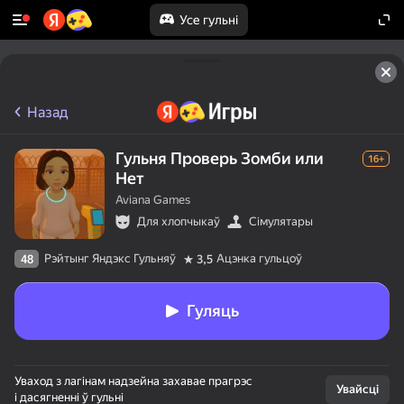
Усе гульні
Назад
Гульня Проверь Зомби или
16+
Нет
Aviana Games
Для хлопчыкаў
Сімулятары
Рэйтынг Яндэкс Гульняў
Ацэнка гульцоў
48
3,5
Гуляць
Уваход з лагінам надзейна захавае прагрэс
Увайсці
і дасягненні ў гульні