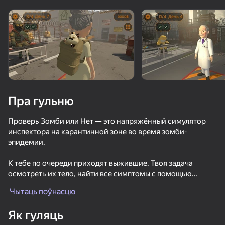
Павярніце прыладу
Гульня працуе толькі ў гарызантальнай
арыентацыі
Пра гульню
Проверь Зомби или Нет — это напряжённый симулятор
инспектора на карантинной зоне во время зомби-
эпидемии.
К тебе по очереди приходят выжившие. Твоя задача
осмотреть их тело, найти все симптомы с помощью
ГУЛЯЦЬ
сканера и принять решение:
Чытаць поўнасцю
отправить в лагерь, поместить в карантин или
70
66
40
57
ликвидировать.
Як гуляць
Миллионер с нуля!
Побег Пацана: Стэлс Школьника
Симулятор Школы