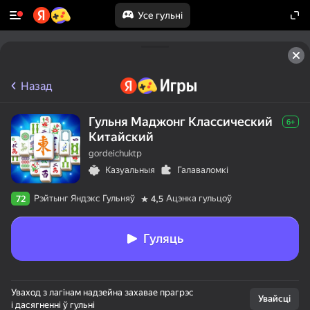
Усе гульні
Назад
Гульня Маджонг Классический
6+
Китайский
gordeichuktp
Казуальныя
Галаваломкі
Рэйтынг Яндэкс Гульняў
Ацэнка гульцоў
72
4,5
Гуляць
Уваход з лагінам надзейна захавае прагрэс
Увайсці
і дасягненні ў гульні