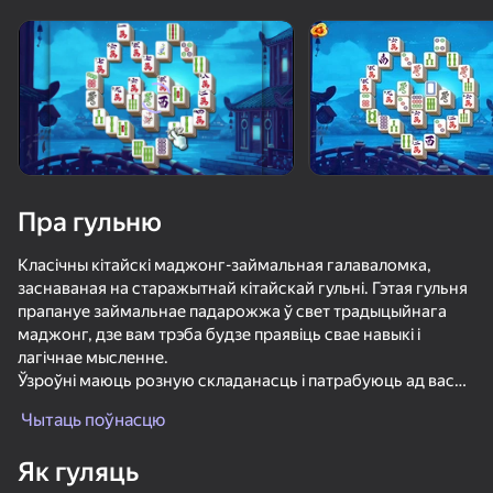
Павярніце прыладу
Гульня працуе толькі ў гарызантальнай
арыентацыі
Пра гульню
Класічны кітайскі маджонг-займальная галаваломка,
заснаваная на старажытнай кітайскай гульні. Гэтая гульня
прапануе займальнае падарожжа ў свет традыцыйнага
маджонг, дзе вам трэба будзе праявіць свае навыкі і
лагічнае мысленне.
Ўзроўні маюць розную складанасць і патрабуюць ад вас
ГУЛЯЦЬ
большай увагі, стратэгічнага мыслення і памяці.
Чытаць поўнасцю
Спаборнічаюць з сябрамі або іншымі гульцамі, спрабуючы
ўсталяваць новыя рэкорды і падняцца на вяршыню
Як гуляць
лідэраў.