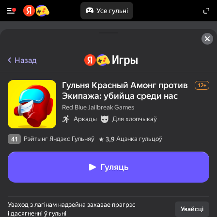
Усе гульні
Назад
Гульня Красный Амонг против
12+
Экипажа: убийца среди нас
Red Blue Jailbreak Games
Аркады
Для хлопчыкаў
Рэйтынг Яндэкс Гульняў
Ацэнка гульцоў
41
3,9
Гуляць
Уваход з лагінам надзейна захавае прагрэс
Увайсці
і дасягненні ў гульні