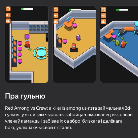
Пра гульню
Red Among vs Crew: a killer is among us-гэта займальная 3d-
гульня, у якой злы чырвоны забойца-самазванец высочвае
членаў каманды і забівае іх са зброі блізкага і далёкага
50+ лепшых гульняў, у якія гуляюць

бою, уключаючы свой пісталет.
нават тыя, хто «не гуляе»