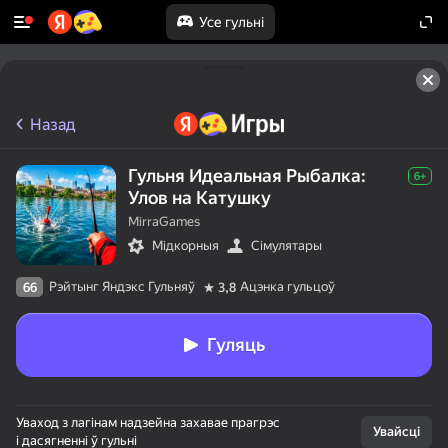
Усе гульні
Назад
Гульня Идеальная Рыбалка:
6+
Улов на Катушку
MirraGames
Мідкорныя
Сімулятары
Рэйтынг Яндэкс Гульняў
Ацэнка гульцоў
66
3,8
Гуляць
Уваход з лагінам надзейна захавае прагрэс
Увайсці
і дасягненні ў гульні