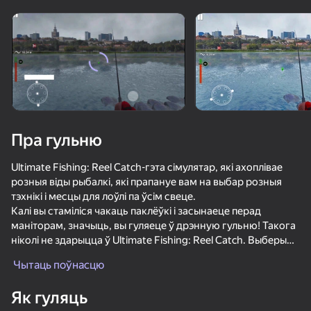
Павярніце прыладу
Гульня працуе толькі ў гарызантальнай
арыентацыі
Пра гульню
Ultimate Fishing: Reel Catch-гэта сімулятар, які ахоплівае
розныя віды рыбалкі, які прапануе вам на выбар розныя
тэхнікі і месцы для лоўлі па ўсім свеце.
Калі вы стаміліся чакаць паклёўкі і засынаеце перад
маніторам, значыць, вы гуляеце ў дрэнную гульню! Такога
ніколі не здарыцца ў Ultimate Fishing: Reel Catch. Выберыце
ГУЛЯЦЬ
правільнае рыштунак і прынаду, а затым закіньце вудзільна
Чытаць поўнасцю
і чакайце паклёўкі. Поспех гарантаваны.
72
77
87
85
Як гуляць
Бодикам Шутер
Асаблівасці гульні:
Че пацаны Эндуро Крос Мотоспорт
Вайна Рыцараў: Бітва арэны мячоў 3D