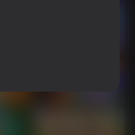
16+
62