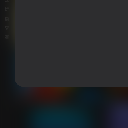
Сімулятары
Тры ў шэрагу
Хорары
Шарыкі
Эканамічныя
25
33
73