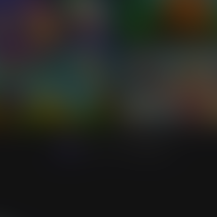
1
2
3
4
5
Канец