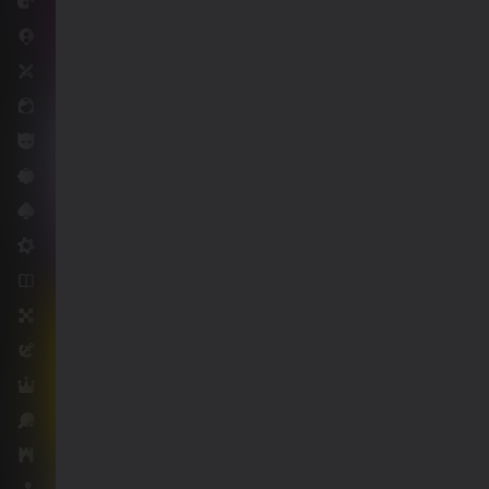
Гонкі
Гульні .io
Для дваіх
18+
50
Для дзяўчынак
Для хлопчыкаў
Казуальныя
Картачныя
Мідкорныя
Навэлы
Настольныя
Прыгоды
Ралявыя
Спорт
Стратэгіі
51
54