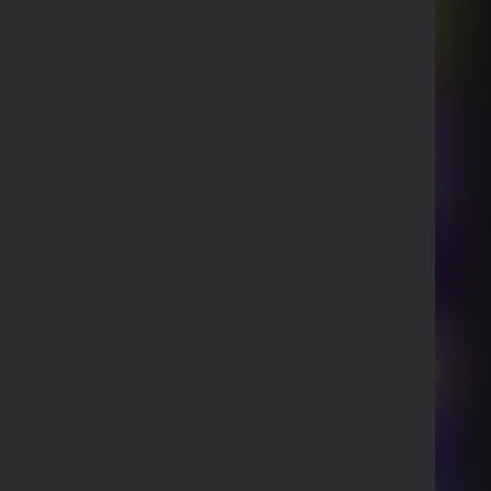
46
16+