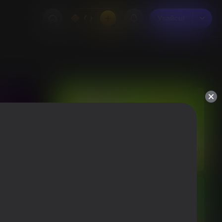
Увайсці
Увайсці