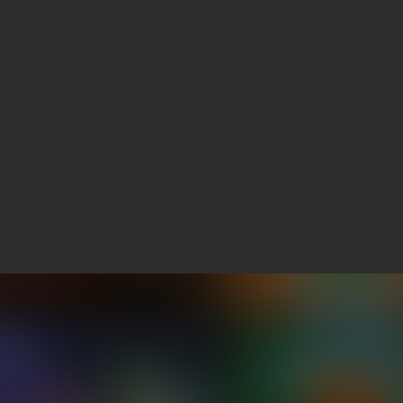
18+
28