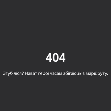
404
24
Згубіліся? Нават героі часам збігаюць з маршруту.
57