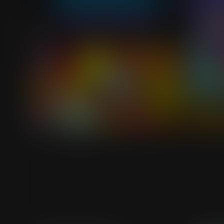
52
34
18+
56