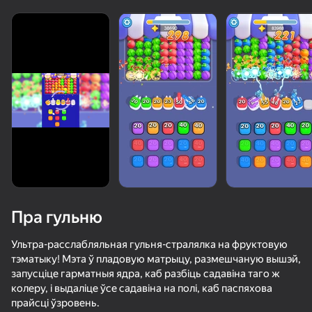
Пра гульню
Ультра-расслабляльная гульня-стралялка на фруктовую
тэматыку! Мэта ў пладовую матрыцу, размешчаную вышэй,
запусціце гарматныя ядра, каб разбіць садавіна таго ж
50+ лепшых гульняў, у якія гуляюць

колеру, і выдаліце ўсе садавіна на полі, каб паспяхова
нават тыя, хто «не гуляе»
прайсці ўзровень.