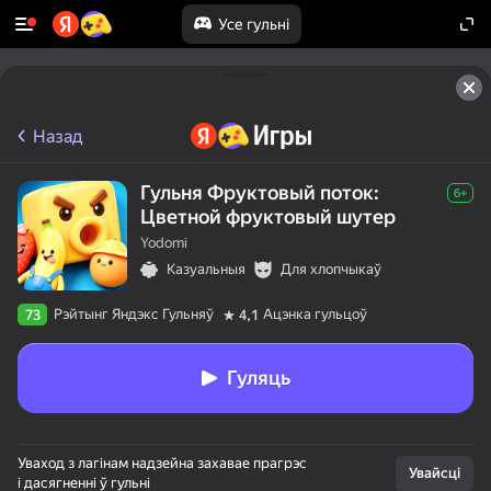
Усе гульні
Назад
Гульня Фруктовый поток:
6+
Цветной фруктовый шутер
Yodomi
Казуальныя
Для хлопчыкаў
Рэйтынг Яндэкс Гульняў
Ацэнка гульцоў
73
4,1
Гуляць
Уваход з лагінам надзейна захавае прагрэс
Увайсці
і дасягненні ў гульні