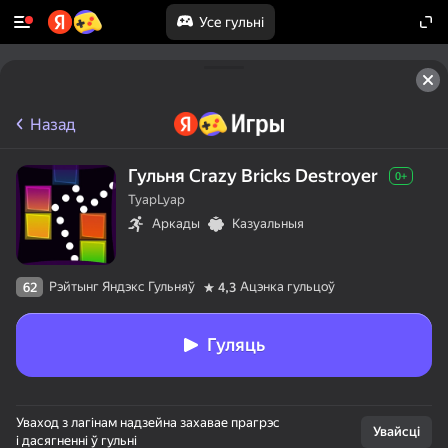
Усе гульні
Назад
Гульня Crazy Bricks Destroyer
0+
TyapLyap
Аркады
Казуальныя
Рэйтынг Яндэкс Гульняў
Ацэнка гульцоў
62
4,3
Гуляць
Уваход з лагінам надзейна захавае прагрэс
Увайсці
і дасягненні ў гульні