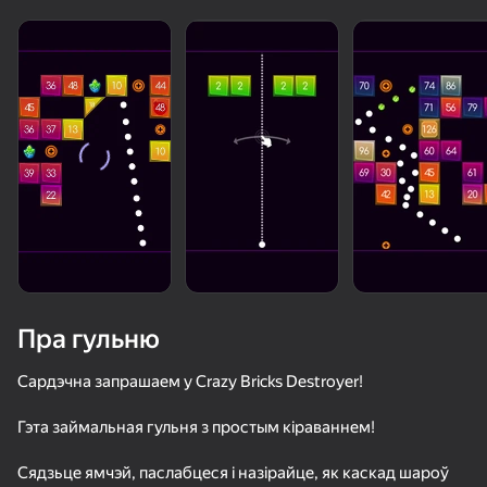
Пра гульню
Сардэчна запрашаем у Crazy Bricks Destroyer!
Гэта займальная гульня з простым кіраваннем!
60
50+ лепшых гульняў, у якія гуляюць

60
53
нават тыя, хто «не гуляе»
Agartime
Гонки Мраморных Шариков!
Will it Crush? Кликер Дробилка
Сядзьце ямчэй, паслабцеся і назірайце, як каскад шароў