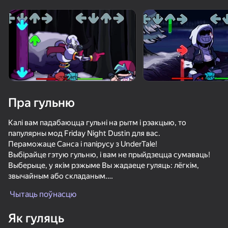
Павярніце прыладу
Гульня працуе толькі ў гарызантальнай
арыентацыі
Пра гульню
Калі вам падабаюцца гульні на рытм і рэакцыю, то
папулярны мод Friday Night Dustin для вас.
Пераможаце Санса і папірусу з UnderTale!
Выбірайце гэтую гульню, і вам не прыйдзецца сумаваць!
Выберыце, у якім рэжыме Вы жадаеце гуляць: лёгкім,
звычайным або складаным.
ГУЛЯЦЬ
Набярыце найбольшую колькасць ачкоў у гульнявым
Чытаць поўнасцю
рэйтынгу.
62
63
67
73
Як гуляць
Паспрабуйце гуляць на лёгкіх узроўнях складанасці
Friday Night Funkin'
Санс Битва (Санс Симулятор)
Bad Parenting Mr. Red Face