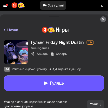
Усе гульні
Назад
Гульня Friday Night Dustin
12+
truelisgames
Аркады
Хорары
Рэйтынг Яндэкс Гульняў
Ацэнка гульцоў
44
4,4
Гуляць
Уваход з лагінам надзейна захавае прагрэс
Увайсці
і дасягненні ў гульні