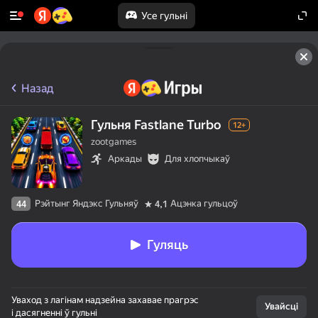
Усе гульні
Назад
Гульня Fastlane Turbo
12+
zootgames
Аркады
Для хлопчыкаў
Рэйтынг Яндэкс Гульняў
Ацэнка гульцоў
44
4,1
Гуляць
Уваход з лагінам надзейна захавае прагрэс
Увайсці
і дасягненні ў гульні