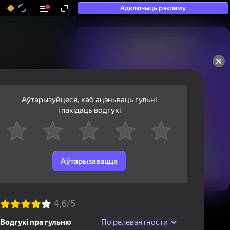
Адключыць рэкламу
50+ тап-гульняў, у якія

гуляюць нават тыя, хто

«не гуляе»
Аўтарызуйцеся, каб ацэньваць гульні
і пакідаць водгукі
Аўтарызавацца
Паглядзець